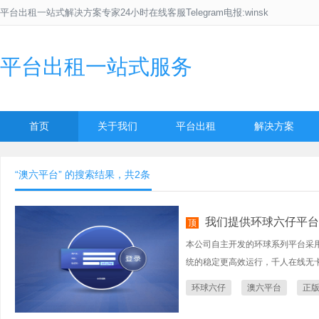
平台出租一站式解决方案专家24小时在线客服Telegram电报:winsk
平台出租一站式服务
首页
关于我们
平台出租
解决方案
“澳六平台” 的搜索结果，共
2
条
我们提供环球六仔平台
顶
本公司自主开发的环球系列平台采用
统的稳定更高效运行，千人在线无卡顿
环球六仔
澳六平台
正