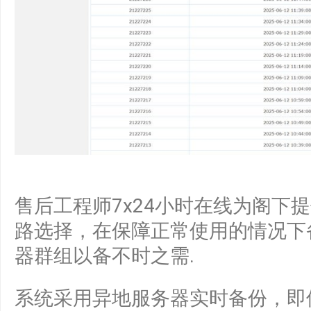
售后工程师7x24小时在线为阁下
路选择，在保障正常使用的情况下
器群组以备不时之需.
系统采用异地服务器实时备份，即