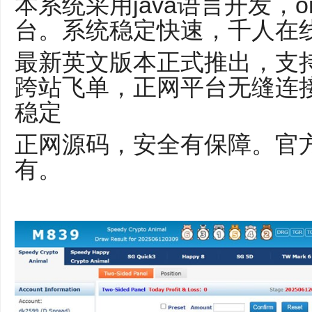
本系统采用java语言开发，o
台。系统稳定快速，千人在
最新英文版本正式推出，支持
跨站飞单，正网平台无缝连
稳定
正网源码，安全有保障。官
有。