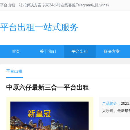
平台出租一站式解决方案专家24小时在线客服Telegram电报:winsk
平台出租一站式服务
首页
关于我们
平台出租
解决方案
平台出租
中原六仔最新三合一平台出租
产品简介：
20
大乐透。最新增