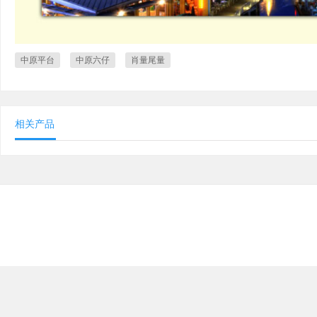
中原平台
中原六仔
肖量尾量
相关产品